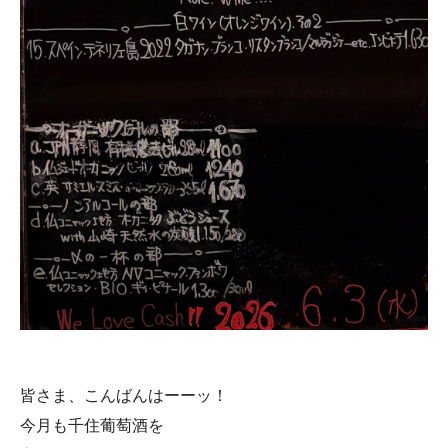
皆さま、こんばんはーーッ！
今月も千住葡萄酒を