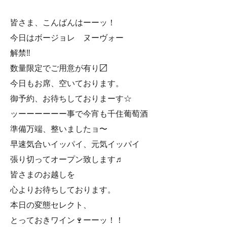
皆さま、こんばんはーーッ！
今日はボージョレ ヌーヴォー
解禁‼️
数量限定でご用意が有り〼
今日もお席、空いております。
御予約、お待ちしておりまーす☆
ッーーーーーー事で今宵も千住葡萄酒
準備万端、整いましたョ〜
早速気合いイッパイ、元気イッパイ
張り切ってオープン致します♬
皆さまのお越しを
心よりお待ちしております。
本日の変態セレクト、
とっておきワイン🍷ーーッ！！