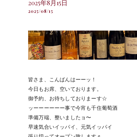
2025年8月15日
2025/08/15
皆さま、こんばんはーーッ！
今日もお席、空いております。
御予約、お待ちしておりまーす☆
ッーーーーーー事で今宵も千住葡萄酒
準備万端、整いましたョ〜
早速気合いイッパイ、元気イッパイ
張り切ってオープン致します♬