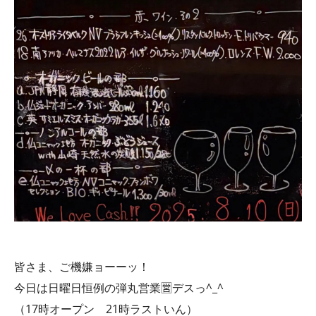
皆さま、ご機嫌ョーーッ！
今日は日曜日恒例の弾丸営業🈺デスっ^_^
（17時オープン 21時ラストいん）