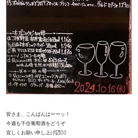
皆さま、こんばんはーーッ！
今週も千住葡萄酒をどうぞ
宜しくお願い申し上げ〼🙇‍♀️