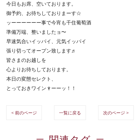
今日もお席、空いております。
御予約、お待ちしておりまーす☆
ッーーーーーー事で今宵も千住葡萄酒
準備万端、整いましたョ〜
早速気合いイッパイ、元気イッパイ
張り切ってオープン致します♬
皆さまのお越しを
心よりお待ちしております。
本日の変態セレクト、
とっておきワイン🍷ーーッ！！
< 前のページ
一覧に戻る
次のページ >
関連タグ