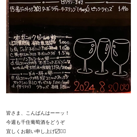
皆さま、こんばんはーーッ！
今週も千住葡萄酒をどうぞ
宜しくお願い申し上げ〼🙇‍♀️