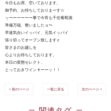
今日もお席、空いております。
御予約、お待ちしておりまーす☆
ッーーーーーー事で今宵も千住葡萄酒
準備万端、整いましたョ〜
早速気合いイッパイ、元気イッパイ
張り切ってオープン致します♬
皆さまのお越しを
心よりお待ちしております。
本日の変態セレクト、
とっておきワイン🍷ーーッ！！
< 前のページ
一覧に戻る
次のページ >
関連タグ