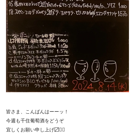
皆さま、こんばんはーーッ！
今週も千住葡萄酒をどうぞ
宜しくお願い申し上げ〼🙇‍♀️