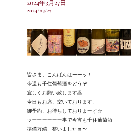
2024年3月27日
2024/03/27
皆さま、こんばんはーーッ！
今週も千住葡萄酒をどうぞ
宜しくお願い致します🙇
今日もお席、空いております。
御予約、お待ちしておりまーす☆
ッーーーーーー事で今宵も千住葡萄酒
準備万端、整いましたョ〜