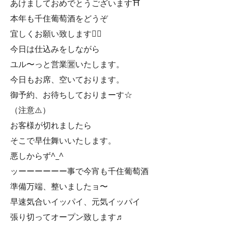
あけましておめでとうございます⛩
本年も千住葡萄酒をどうぞ
宜しくお願い致します🙇‍♀️
今日は仕込みをしながら
ユル〜っと営業🈺いたします。
今日もお席、空いております。
御予約、お待ちしておりまーす☆
（注意⚠️）
お客様が切れましたら
そこで早仕舞いいたします。
悪しからず^_^
ッーーーーーー事で今宵も千住葡萄酒
準備万端、整いましたョ〜
早速気合いイッパイ、元気イッパイ
張り切ってオープン致します♬