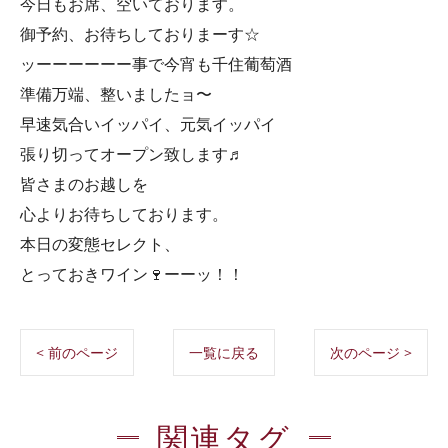
今日もお席、空いております。
御予約、お待ちしておりまーす☆
ッーーーーーー事で今宵も千住葡萄酒
準備万端、整いましたョ〜
早速気合いイッパイ、元気イッパイ
張り切ってオープン致します♬
皆さまのお越しを
心よりお待ちしております。
本日の変態セレクト、
とっておきワイン🍷ーーッ！！
< 前のページ
一覧に戻る
次のページ >
関連タグ