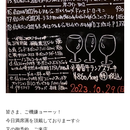
皆さま、ご機嫌ョーーッ！
今日満席🈵を頂戴しておりまーす☆
又の御予約、ご来店