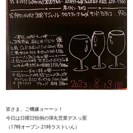
皆さま、ご機嫌ョーーッ！
今日は日曜日恒例の弾丸営業デスっ🈺
（17時オープン 21時ラストいん）