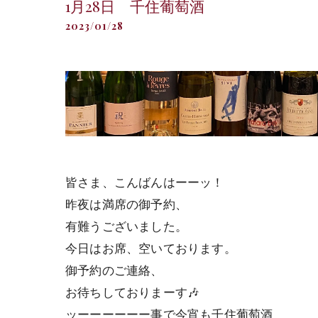
1月28日 千住葡萄酒
2023/01/28
皆さま、こんばんはーーッ！
昨夜は満席の御予約、
有難うございました。
今日はお席、空いております。
御予約のご連絡、
お待ちしておりまーす🎶
ッーーーーーー事で今宵も千住葡萄酒